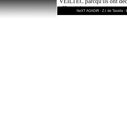
VEILTEC parcqu'ils ont déco
efficacité...
NeXT AGADIR - Z.I. de Tassila -
En 2007...
Commercialisation de notre 
traçabilité de la filière fruit
"
TRACEFRUIT
" à reçu a
Partenariat avec la société 
France, est spécialisée dans 
automatisés, créée en 1982. 
Ingénierie, Automatisation, 
AUTEC assure la distribution
"
TRACEFRUIT
"
En 2008...