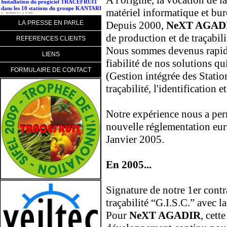
A l'origine, la vocation de l
dans les 10 stations du groupe KANTARI
matériel informatique et bur
à BERKANE...
LA PRESSE EN PARLE
Depuis 2000,
NeXT AGAD
de production et de traçabilit
REFERENCES CLIENTS
Nous sommes devenus rapidem
LIENS
fiabilité de nos solutions qu
FORMULAIRE DE CONTACT
(Gestion intégrée des Statio
traçabilité, l'identification 
Notre expérience nous a per
nouvelle réglementation eur
Janvier 2005.
En 2005...
Signature de notre 1er contr
traçabilité “G.I.S.C.” avec
Pour
NeXT AGADIR
, cett