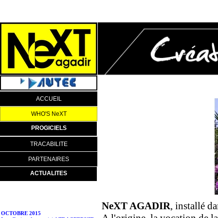
ACCUEIL
WHO'S NeXT
PROGICIELS
TRACABILITE
PARTENAIRES
ACTUALITES
NeXT AGADIR
, installé 
OCTOBRE 2015
Installation du progiciel TRACEFRUIT