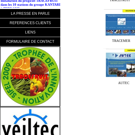
TRACEFRUIT
dans les 10 stations du groupe KANTARI
à BERKANE...
LA PRESSE EN PARLE
REFERENCES CLIENTS
LIENS
TRACEMER
FORMULAIRE DE CONTACT
AUTEC