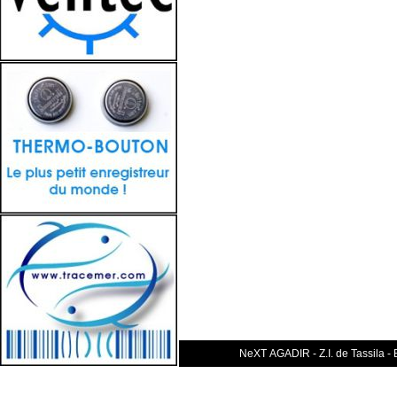
NeXT AGADIR - Z.I. de Tassila -