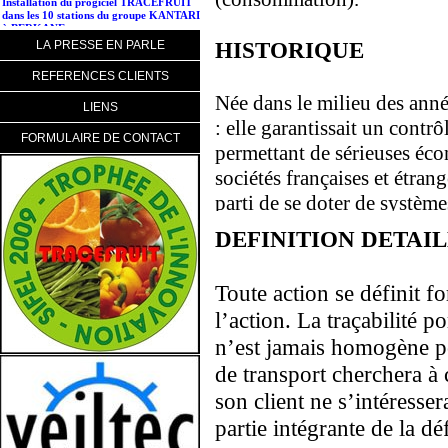
dans les 10 stations du groupe KANTARI
à BERKANE...
HISTORIQUE
LA PRESSE EN PARLE
REFERENCES CLIENTS
Née dans le milieu des année
LIENS
: elle garantissait un contr
FORMULAIRE DE CONTACT
permettant de sérieuses éco
sociétés françaises et étran
parti de se doter de système
DEFINITION DETAI
A l’heure de la mondialisat
responsabilité des chefs d’
Toute action se définit f
sur une entité unique.
l’action. La traçabilité p
n’est jamais homogène po
La récente affaire Coca-Cola
de transport cherchera à 
ses filiales européennes dis
son client ne s’intéresse
la vente de leurs produits p
partie intégrante de la dé
grossistes ne pouvaient tr