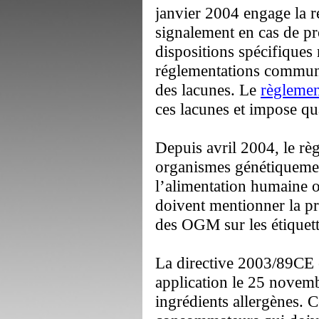
- Les dates de fabrication
janvier 2004 engage la r
- La date d’entrée en st
signalement en cas de pr
- Les niveaux de stocks
dispositions spécifiques 
réglementations communau
Il faut distinguer deux t
des lacunes. Le
règleme
définir comme "statiques
ces lacunes et impose quan
statique correspondrait 
palette à un instant donn
Depuis avril 2004, le règ
temps. Les progiciels de
organismes génétiquement
un numéro unique à tout o
l’alimentation humaine o
possible, par une requête
doivent mentionner la pr
partir de son entrée jusqu
des OGM sur les étiquett
Tout ceci pourrait corre
La directive 2003/89CE e
recherche indirecte oblige
application le 25 novemb
passer par une base de d
ingrédients allergènes. 
exemple, on retrouve une